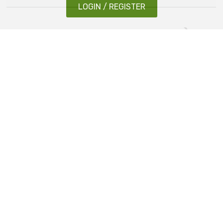
LOGIN / REGISTER
FORMULAIRE DE CONNEXION À
L'APPLICATION IOS
Il est également très simple de vous connecter à votre
compte dans l'application iOS. Vous pouvez trouver le
formulaire de connexion en appuyant sur 3 lignes
situées dans le coin supérieur gauche et en appuyant
sur « Connexion » tout en bas de votre écran.